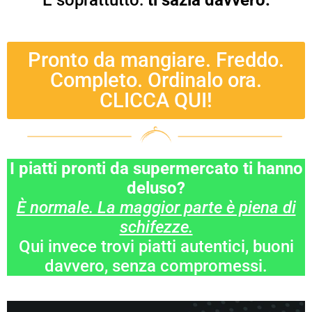
E soprattutto:
ti sazia davvero.
Pronto da mangiare. Freddo.
Completo. Ordinalo ora.
CLICCA QUI!
I piatti pronti da supermercato ti hanno
deluso?
È normale. La maggior parte è piena di
schifezze.
Qui invece trovi piatti autentici, buoni
davvero, senza compromessi.