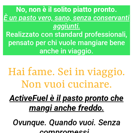
No, non è il solito piatto pronto.
È un pasto vero, sano, senza conservanti
aggiunti.
Realizzato con standard professionali,
pensato per chi vuole mangiare bene
anche in viaggio.
Hai fame. Sei in viaggio.
Non vuoi cucinare.
ActiveFuel è il pasto pronto che
mangi anche freddo.
Ovunque. Quando vuoi. Senza
compromessi.