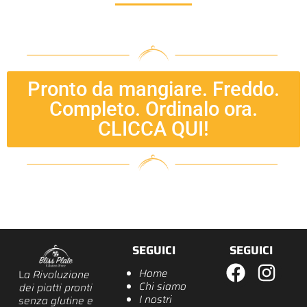
Pronto da mangiare. Freddo.
Completo. Ordinalo ora.
CLICCA QUI!
SEGUICI
SEGUICI
Home
L
a Rivoluzione
Chi siamo
dei piatti pronti
I nostri
senza glutine e