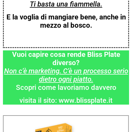
Ti basta una fiammella.
E la voglia di mangiare bene, anche in
mezzo al bosco.
Vuoi capire cosa rende Bliss Plate
diverso?
Non c’è marketing. C’è un processo serio
dietro ogni piatto.
Scopri come lavoriamo davvero
visita il sito: www.blissplate.it