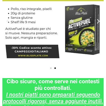
Cibo sicuro, come serve nei contesti
più controllati.
I nostri piatti sono preparati seguendo
protocolli rigorosi, senza aggiunte inutili.