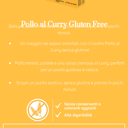
Pollo al Curry Gluten Free
Delicato pollo in salsa al curry con patate, pronto in pochi
minuti.
Un viaggio nei sapori orientali, con il nostro Pollo al
Curry senza glutine!
Pollo tenero, patate e una salsa cremosa al curry, perfetti
per un pasto gustoso e veloce.
Scopri un piatto esotico, senza glutine e pronto in pochi
minuti.