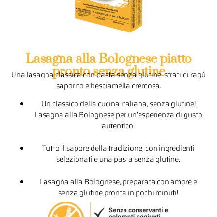
Lasagna alla Bolognese piatto
pronto senza glutine
Una lasagna classica con pasta senza glutine, strati di ragù
saporito e besciamella cremosa.
Un classico della cucina italiana, senza glutine!
Lasagna alla Bolognese per un’esperienza di gusto
autentico.
Tutto il sapore della tradizione, con ingredienti
selezionati e una pasta senza glutine.
Lasagna alla Bolognese, preparata con amore e
senza glutine pronta in pochi minuti!