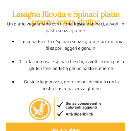
Lasagna Ricotta e Spinaci piatto
pronto senza glutine
Un piatto vegetariano con ricotta fresca e spinaci, avvolti in
pasta senza glutine.
Lasagna Ricotta e Spinaci senza glutine: un’armonia
di sapori leggeri e genuini!
Ricotta cremosa e spinaci freschi, avvolti in una pasta
gluten free: perfetta per un pasto nutriente.
Gusto e leggerezza, pronti in pochi minuti con la
nostra Lasagna senza glutine.
Vai allo shop