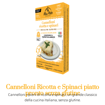
Cannelloni Ricotta e Spinaci piatto
pronto senza glutine
Cannelloni ripieni di ricotta e spinaci, un grande classico
della cucina italiana, senza glutine.