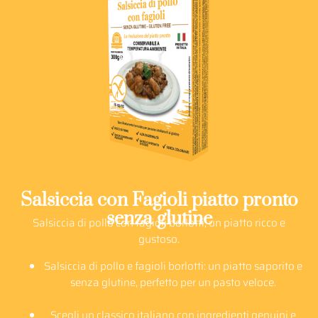
Salsiccia con Fagioli piatto pronto
senza glutine
Salsiccia di pollo con fagioli borlotti, un piatto ricco e
gustoso.
Salsiccia di pollo e fagioli borlotti: un piatto saporito e
senza glutine, perfetto per un pasto veloce.
Scegli un classico italiano con ingredienti genuini e