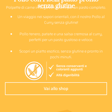
senza glutine
Polpette di carne in sugo con piselli, per un pasto completo.
Un viaggio nei sapori orientali, con il nostro Pollo al
Curry senza glutine!
Pollo tenero, patate e una salsa cremosa al curry,
perfetti per un pasto gustoso e veloce.
Scopri un piatto esotico, senza glutine e pronto in
pochi minuti.
Vai allo shop