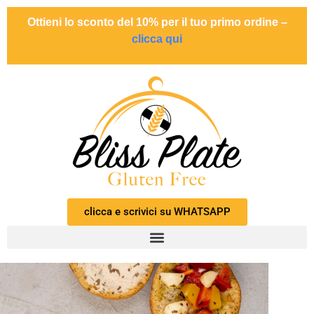
Ottieni lo sconto del 10% per il tuo primo ordine –
clicca qui
clicca e scrivici su WHATSAPP