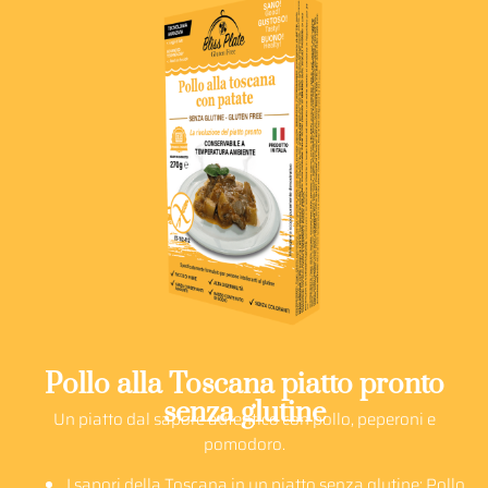
Pollo alla Toscana piatto pronto
senza glutine
Un piatto dal sapore autentico con pollo, peperoni e
pomodoro.
I sapori della Toscana in un piatto senza glutine: Pollo