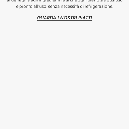
ai dettagli e agli ingredienti fa sì che ogni piatto sia gustoso
e pronto all’uso, senza necessità di refrigerazione.
GUARDA I NOSTRI PIATTI