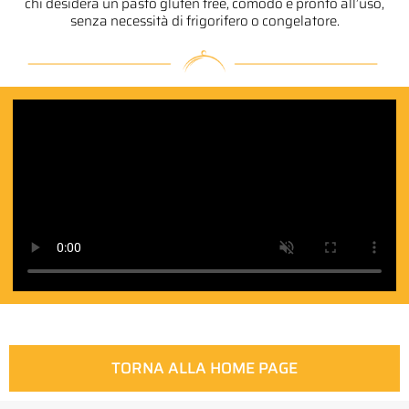
chi desidera un pasto gluten free, comodo e pronto all’uso,
senza necessità di frigorifero o congelatore.
TORNA ALLA HOME PAGE