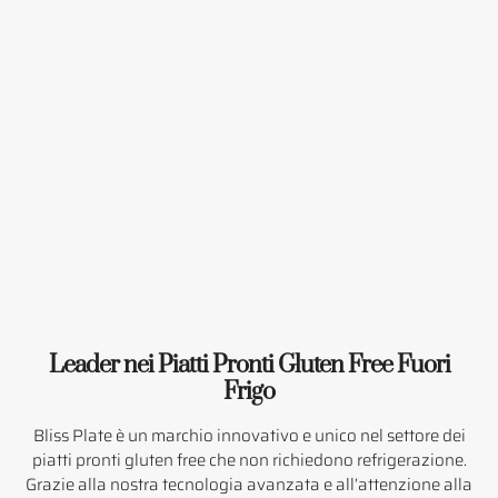
Leader nei Piatti Pronti Gluten Free Fuori
Frigo
Bliss Plate è un marchio innovativo e unico nel settore dei
piatti pronti gluten free che non richiedono refrigerazione.
Grazie alla nostra tecnologia avanzata e all’attenzione alla