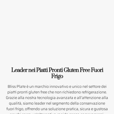
Leader nei Piatti Pronti Gluten Free Fuori
Frigo
Bliss Plate è un marchio innovativo e unico nel settore dei
piatti pronti gluten free che non richiedono refrigerazione.
Grazie alla nostra tecnologia avanzata e all’attenzione alla
qualità, siamo leader nel segmento della conservazione
fuori frigo, offrendo una soluzione pratica, sicura e gustosa