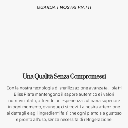
GUARDA I NOSTRI PIATTI
Una Qualità Senza Compromessi
Con la nostra tecnologia di sterilizzazione avanzata, i piatti
Bliss Plate mantengono il sapore autentico e i valori
nutritivi intatti, offrendo un’esperienza culinaria superiore
in ogni momento, ovunque ci si trovi. La nostra attenzione
ai dettagli e agli ingredienti fa sì che ogni piatto sia gustoso
e pronto all’uso, senza necessità di refrigerazione.