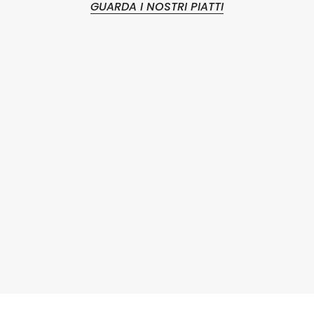
GUARDA I NOSTRI PIATTI