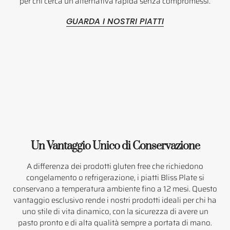
per chi cerca un’alternativa rapida senza compromessi.
GUARDA I NOSTRI PIATTI
Un Vantaggio Unico di Conservazione
A differenza dei prodotti gluten free che richiedono
congelamento o refrigerazione, i piatti Bliss Plate si
conservano a temperatura ambiente fino a 12 mesi. Questo
vantaggio esclusivo rende i nostri prodotti ideali per chi ha
uno stile di vita dinamico, con la sicurezza di avere un
pasto pronto e di alta qualità sempre a portata di mano.