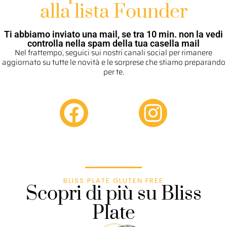
alla lista Founder
Ti abbiamo inviato una mail, se tra 10 min. non la vedi
controlla nella spam della tua casella mail
Nel frattempo, seguici sui nostri canali social per rimanere
aggiornato su tutte le novità e le sorprese che stiamo preparando
per te.
SEGUICI
BLISS PLATE GLUTEN FREE
Scopri di più su Bliss
Plate