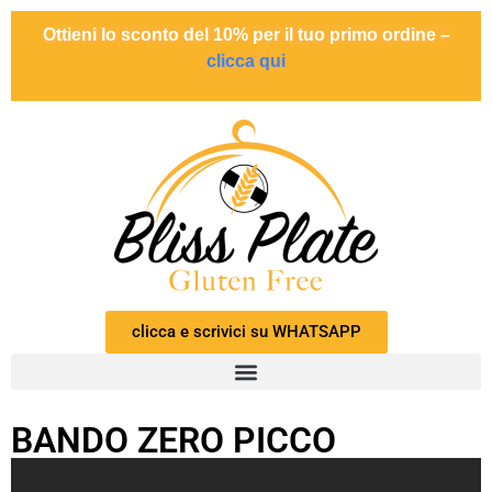
Ottieni lo sconto del 10% per il tuo primo ordine –
clicca qui
clicca e scrivici su WHATSAPP
BANDO ZERO PICCO