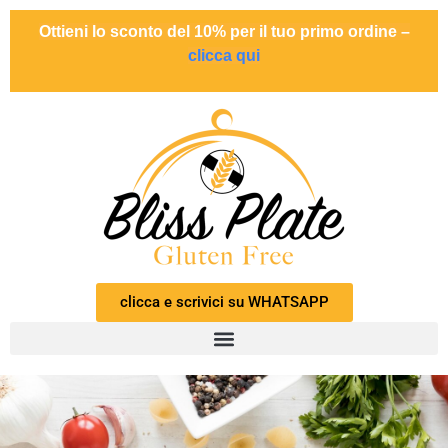
Ottieni lo sconto del 10% per il tuo primo ordine –
clicca qui
clicca e scrivici su WHATSAPP