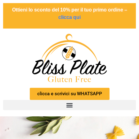
Ottieni lo sconto del 10% per il tuo primo ordine –
clicca qui
clicca e scrivici su WHATSAPP