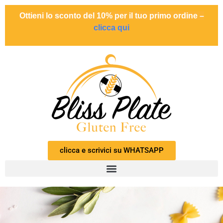
Ottieni lo sconto del 10% per il tuo primo ordine –
clicca qui
clicca e scrivici su WHATSAPP