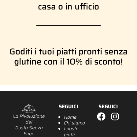
casa o in ufficio
_____________________
Goditi i tuoi piatti pronti senza
glutine con il 10% di sconto!
SEGUICI
SEGUICI
L
a Rivoluzione
Home
del
Chi siamo
Gusto Senza
I nostri
Frigo
piatti